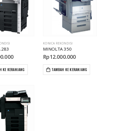
ONDISI
KONICA REKONDISI
 283
MINOLTA 350
00.000
Rp
12.000.000
H KE KERANJANG
TAMBAH KE KERANJANG
Canon iRA 4225/35/45
p
15.000.000
Canon iRA 400/500
p
6.000.000