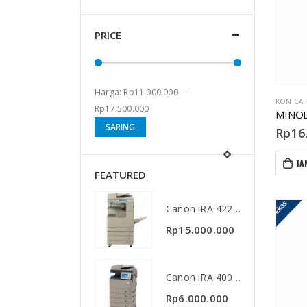
PRICE
Harga:
Rp11.000.000
—
KONICA 
Rp17.500.000
MINOL
Harga
Harga
SARING
Rp
16
terendah
tertinggi
TA
FEATURED
Canon iRA 4225/35/45
Canon iRA 4225/35/45
Rp
15.000.000
Rp
15.000.000
Canon iRA 400/500
Canon iRA 400/500
Rp
6.000.000
Rp
6.000.000