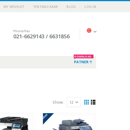
MY WISHLIST
TENTANG KAMI
BLOG
LOG IN
Phone/Fax
021-6629143 / 6631856
DOWNLOAD
PATNER !!
Show: