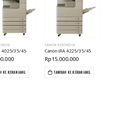
ONDISI
CANON REKONDISI
A 4025/35/45
Canon iRA 4225/35/45
00.000
Rp
15.000.000
H KE KERANJANG
TAMBAH KE KERANJANG
Canon iRA 4225/35/45
p
15.000.000
Canon iRA 400/500
p
6.000.000