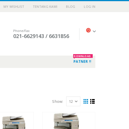
MY WISHLIST
TENTANG KAMI
BLOG
LOG IN
Phone/Fax
021-6629143 / 6631856
DOWNLOAD
PATNER !!
Show: