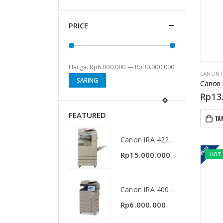
PRICE
Harga:
Rp6.000.000
—
Rp30.000.000
CANON 
Harga
Harga
SARING
Canon
terendah
tertinggi
Rp
13
FEATURED
TA
Canon iRA 4225/35/45
Canon iRA 4225/35/45
Rp
15.000.000
Rp
15.000.000
HOT
Canon iRA 400/500
Canon iRA 400/500
Rp
6.000.000
Rp
6.000.000